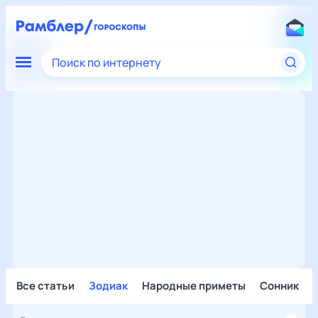
Поиск по интернету
Все статьи
Зодиак
Народные приметы
Сонник