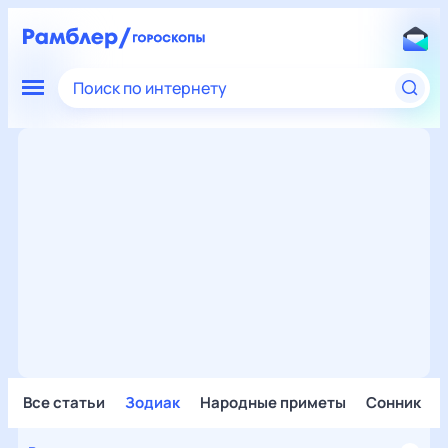
Поиск по интернету
Все статьи
Зодиак
Народные приметы
Сонник