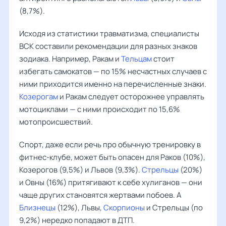
(8,7%).
Исходя из статистики травматизма, специалисты
ВСК
составили рекомендации для разных знаков
зодиака. Например, Ракам и
Тельцам
стоит
избегать самокатов — по 15% несчастных случаев с
ними приходится именно на перечисленные знаки.
Козерогам
и Ракам следует осторожнее управлять
мотоциклами — с ними происходит по 15,6%
мотопроисшествий.
Спорт, даже если речь про обычную тренировку в
фитнес-клубе, может быть опасен для Раков (10%),
Козерогов (9,5%) и Львов (9,3%).
Стрельцы
(20%)
и Овны (16%) притягивают к себе хулиганов — они
чаще других становятся жертвами побоев. А
Близнецы
(12%), Львы,
Скорпионы
и Стрельцы (по
9,2%) нередко попадают в ДТП.