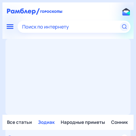
Поиск по интернету
Все статьи
Зодиак
Народные приметы
Сонник