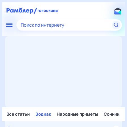
Поиск по интернету
Все статьи
Зодиак
Народные приметы
Сонник