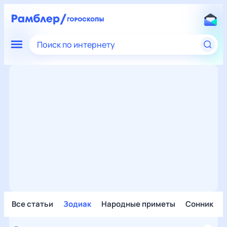
Поиск по интернету
Все статьи
Зодиак
Народные приметы
Сонник