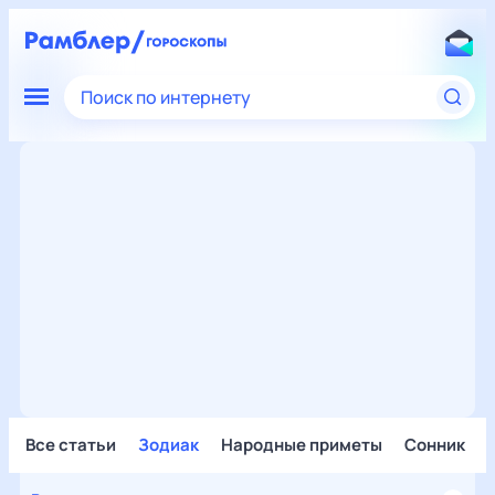
Поиск по интернету
Все статьи
Зодиак
Народные приметы
Сонник