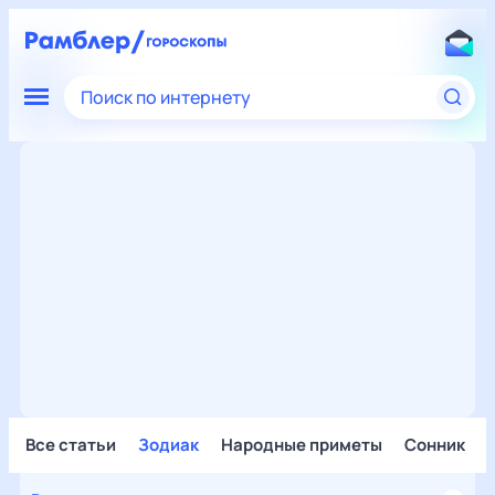
Поиск по интернету
Все статьи
Зодиак
Народные приметы
Сонник