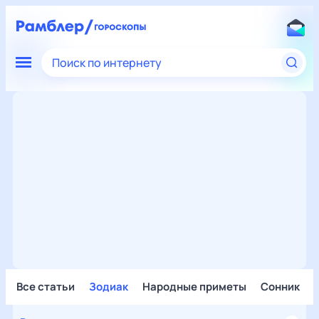
Поиск по интернету
Все статьи
Зодиак
Народные приметы
Сонник