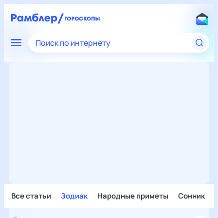
Поиск по интернету
Все статьи
Зодиак
Народные приметы
Сонник