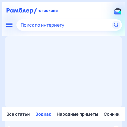
Поиск по интернету
Все статьи
Зодиак
Народные приметы
Сонник