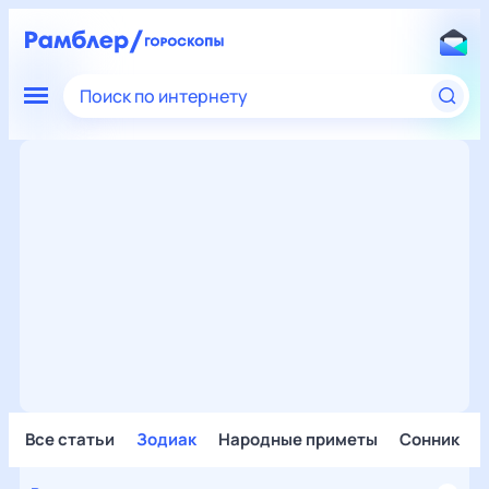
Поиск по интернету
Все статьи
Зодиак
Народные приметы
Сонник