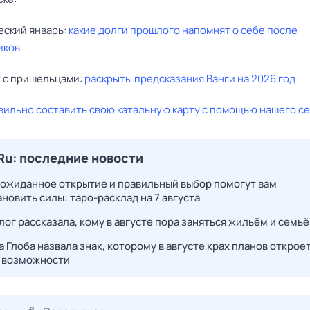
еский январь:
какие долги прошлого напомнят о себе после
иков
т с пришельцами:
раскрыты предсказания Ванги на 2026 год
вильно составить свою катальную карту с помощью нашего с
Ru: последние новости
еожиданное открытие и правильный выбор помогут вам
новить силы: таро-расклад на 7 августа
лог рассказала, кому в августе пора заняться жильём и семь
 Глоба назвала знак, которому в августе крах планов открое
 возможности