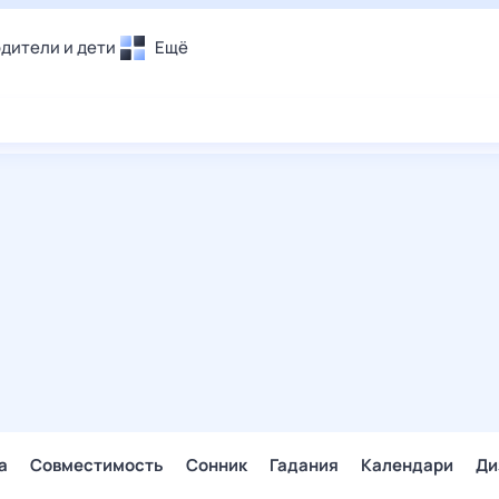
дители и дети
Ещё
Почта
овье
Поиск
лечения и отдых
Погода
и уют
ТВ-программа
т
ера
ологии и тренды
енные ситуации
егаем вместе
скопы
Помощь
а
Совместимость
Сонник
Гадания
Календари
Ди