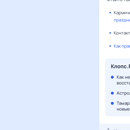
Кармич
праздн
Контак
Как пра
Клопс.
Как н
восста
Астро
Тамара
новые