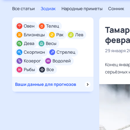
Все статьи
Зодиак
Народные приметы
Сонник
Овен
Телец
Тамар
Близнецы
Рак
Лев
февра
Дева
Весы
29 января 
Скорпион
Стрелец
Козерог
Водолей
Конец янва
Рыбы
Все
серьёзных и
Ваши данные для прогнозов