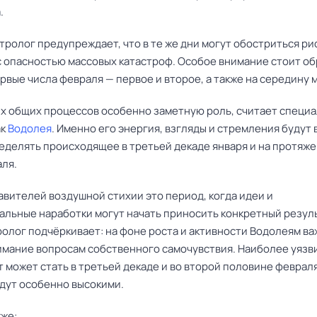
. 
тролог предупреждает, что в те же дни могут обостриться ри
с опасностью массовых катастроф. Особое внимание стоит о
рвые числа февраля — первое и второе, а также на середину 
их общих процессов особенно заметную роль, считает специа
ак
Водолея
. Именно его энергия, взгляды и стремления будут 
еделять происходящее в третьей декаде января и на протяж
аля.
авителей воздушной стихии это период, когда идеи и
альные наработки могут начать приносить конкретный резуль
ролог подчёркивает: на фоне роста и активности Водолеям в
имание вопросам собственного самочувствия. Наиболее уяз
 может стать в третьей декаде и во второй половине февраля
удут особенно высокими.
кже: