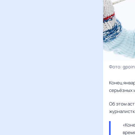
Фото:
gpoin
Конец янва
серьёзных и
Об этом аст
журналистк
«Коне
время