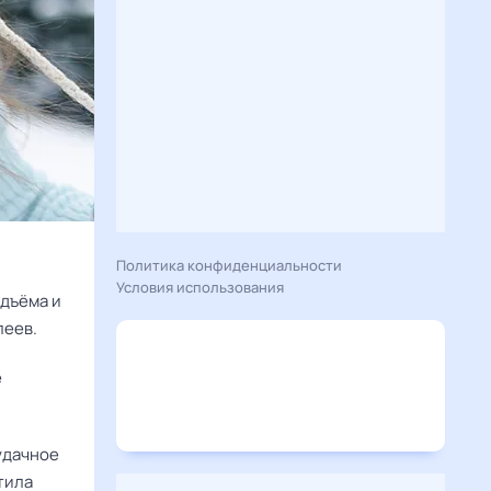
Политика конфиденциальности
Условия использования
одъёма и
леев.
е
удачное 
ила 