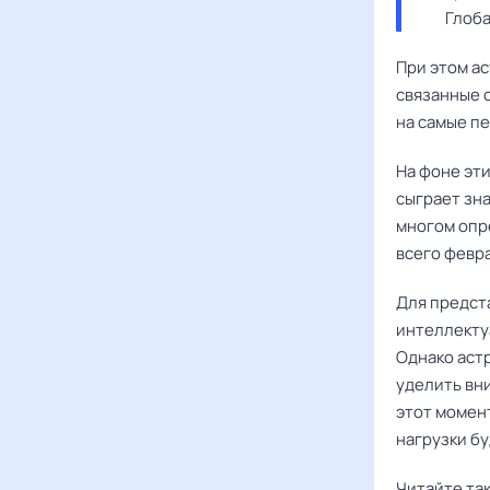
Глоба
При этом ас
связанные 
на самые пе
На фоне эт
сыграет зн
многом опр
всего февр
Для предст
интеллекту
Однако аст
уделить вн
этот момент
нагрузки б
Читайте та