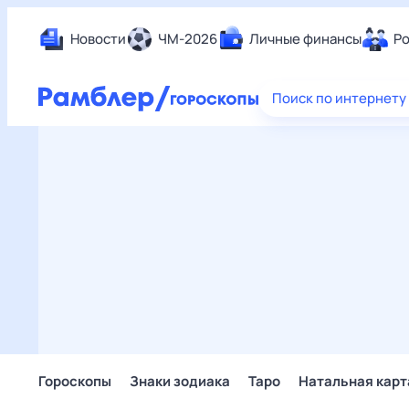
Новости
ЧМ-2026
Личные финансы
Ро
Еда
Поиск по интернету
Здор
Разв
Дом 
Спор
Карь
Авто
Техн
Жизн
Сбер
Горо
Гороскопы
Знаки зодиака
Таро
Натальная карт