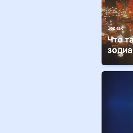
Зодиак
Что т
зодиа