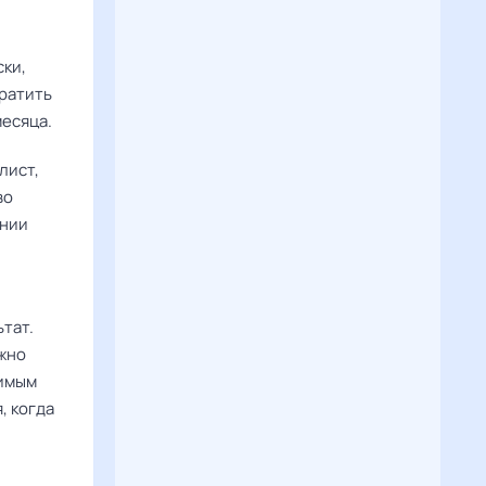
ски,
братить
месяца.
лист,
во
ении
тат.
ажно
вимым
, когда