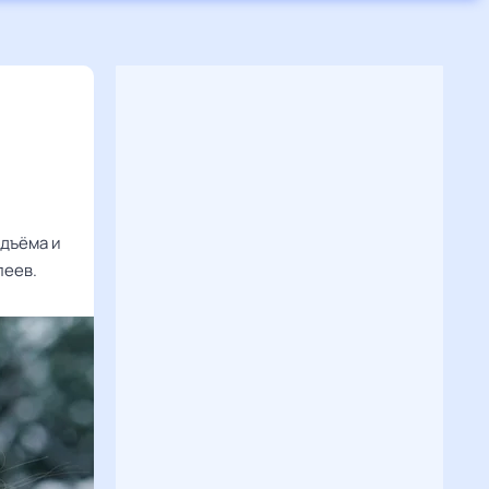
одъёма и
леев.