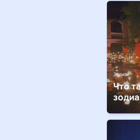
Зодиак
Что т
зодиа