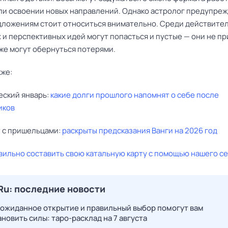
ли освоении новых направлений. Однако астролог предупрежд
ложениям стоит относиться внимательно. Среди действите
 и перспективных идей могут попасться и пустые — они не п
аже могут обернуться потерями.
кже:
еский январь:
какие долги прошлого напомнят о себе после
иков
т с пришельцами:
раскрыты предсказания Ванги на 2026 год
вильно составить свою катальную карту с помощью нашего с
Ru: последние новости
еожиданное открытие и правильный выбор помогут вам
новить силы: таро-расклад на 7 августа