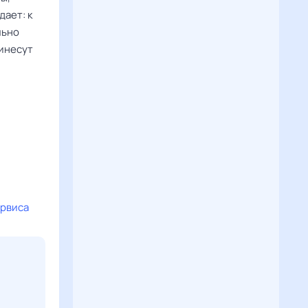
ает: к
льно
ринесут
ервиса