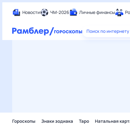
Новости
ЧМ-2026
Личные финансы
Ро
Еда
Поиск по интернету
Здор
Разв
Дом 
Спор
Карь
Авто
Техн
Жизн
Сбер
Горо
Гороскопы
Знаки зодиака
Таро
Натальная карт