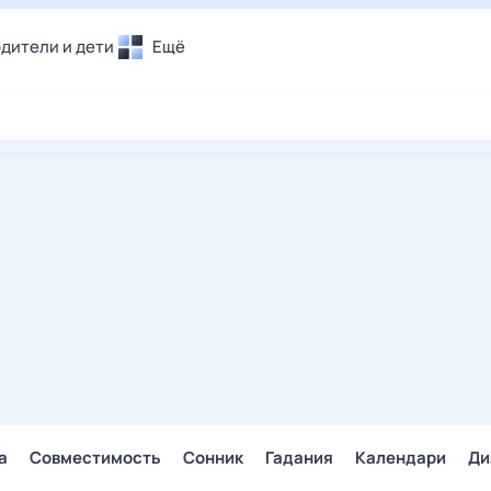
дители и дети
Ещё
Почта
овье
Поиск
лечения и отдых
Погода
и уют
ТВ-программа
т
ера
ологии и тренды
енные ситуации
егаем вместе
скопы
Помощь
а
Совместимость
Сонник
Гадания
Календари
Ди