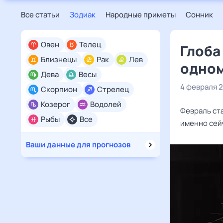
Все статьи
Зодиак
Народные приметы
Сонник
Овен
Телец
Глоба
Близнецы
Рак
Лев
одном
Дева
Весы
4 февраля 
Скорпион
Стрелец
Козерог
Водолей
Февраль ст
Рыбы
Все
именно сей
Ваши данные для прогнозов