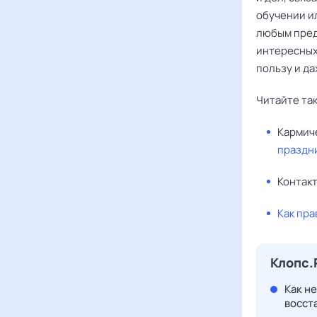
обучении и
любым пред
интересных
пользу и д
Читайте та
Кармич
праздн
Контак
Как пра
Клопс.
Как н
восста