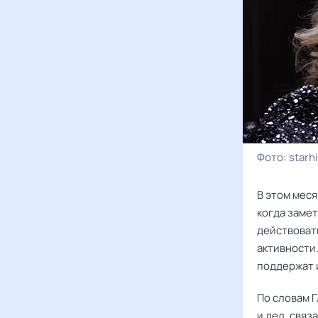
Фото:
starhi
В этом мес
когда заме
действовать
активности.
поддержат 
По словам 
и дел, связ