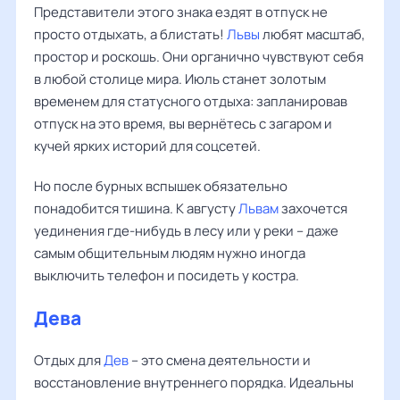
Представители этого знака ездят в отпуск не
просто отдыхать, а блистать!
Львы
любят масштаб,
простор и роскошь. Они органично чувствуют себя
в любой столице мира. Июль станет золотым
временем для статусного отдыха: запланировав
отпуск на это время, вы вернётесь с загаром и
кучей ярких историй для соцсетей.
Но после бурных вспышек обязательно
понадобится тишина. К августу
Львам
захочется
уединения где-нибудь в лесу или у реки – даже
самым общительным людям нужно иногда
выключить телефон и посидеть у костра.
Дева
Отдых для
Дев
– это смена деятельности и
восстановление внутреннего порядка. Идеальны