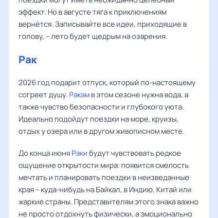
эффект. Но в августе тяга к приключениям
вернётся. Записывайте все идеи, приходящие в
голову, – лето будет щедрым на озарения.
Рак
2026 год подарит отпуск, который по-настоящему
согреет душу.
Ракам
в этом сезоне нужна вода, а
также чувство безопасности и глубокого уюта.
Идеально подойдут поездки на море, круизы,
отдых у озера или в другом живописном месте.
До конца июня
Раки
будут чувствовать редкое
ощущение открытости мира: появится смелость
мечтать и планировать поездки в неизведанные
края – куда-нибудь на Байкал, в Индию, Китай или
жаркие страны. Представителям этого знака важно
не просто отдохнуть физически, а эмоционально