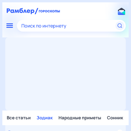
Поиск по интернету
Все статьи
Зодиак
Народные приметы
Сонник