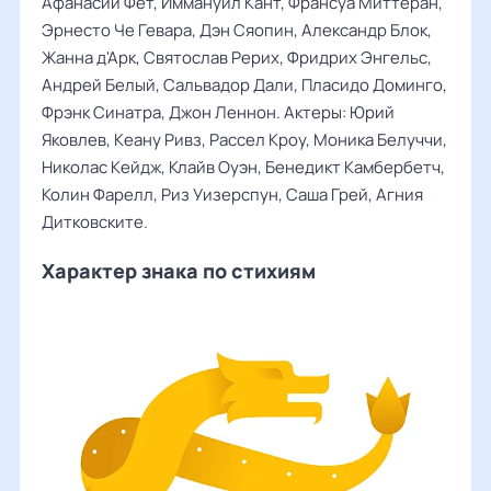
Афанасий Фет, Иммануил Кант, Франсуа Миттеран,
Эрнесто Че Гевара, Дэн Сяопин, Александр Блок,
Жанна д'Арк, Святослав Рерих, Фридрих Энгельс,
Андрей Белый, Сальвадор Дали, Пласидо Доминго,
Фрэнк Синатра, Джон Леннон. Актеры: Юрий
Яковлев, Кеану Ривз, Рассел Кроу, Моника Белуччи,
Николас Кейдж, Клайв Оуэн, Бенедикт Камбербетч,
Колин Фарелл, Риз Уизерспун, Саша Грей, Агния
Дитковските.
Характер знака по стихиям