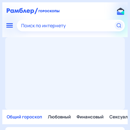
Поиск по интернету
Общий гороскоп
Любовный
Финансовый
Сексуал