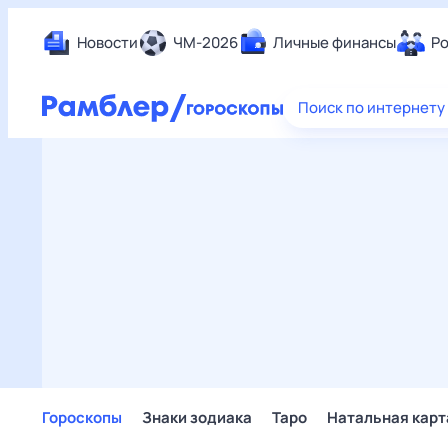
Новости
ЧМ-2026
Личные финансы
Ро
Еда
Поиск по интернету
Здор
Разв
Дом 
Спор
Карь
Авто
Техн
Жизн
Сбер
Горо
Гороскопы
Знаки зодиака
Таро
Натальная карт