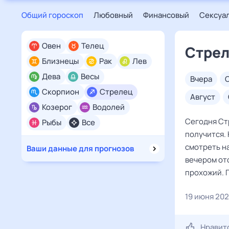
Общий гороскоп
Любовный
Финансовый
Сексуа
Овен
Телец
Стрел
Близнецы
Рак
Лев
Дева
Весы
вчера
Скорпион
Стрелец
август
Козерог
Водолей
Сегодня Ст
Рыбы
Все
получится. 
смотреть на
Ваши данные для прогнозов
вечером отс
прохожий. 
19 июня 20
Нравит