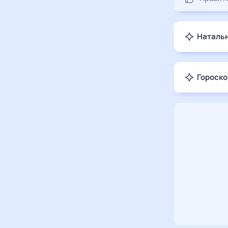
Натальн
Гороско