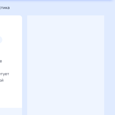
стика
не
етует
ой