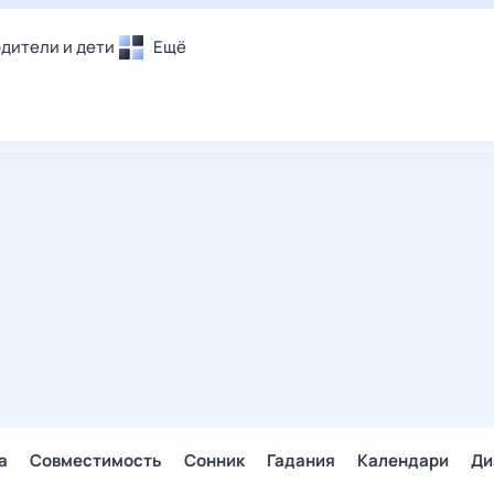
дители и дети
Ещё
Почта
овье
Поиск
лечения и отдых
Погода
и уют
ТВ-программа
т
ера
ологии и тренды
енные ситуации
егаем вместе
скопы
Помощь
а
Совместимость
Сонник
Гадания
Календари
Ди