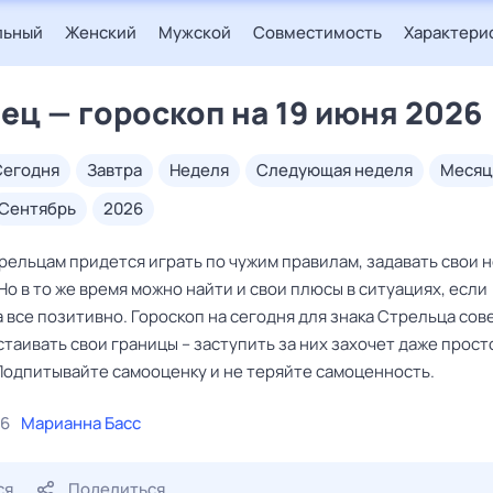
льный
Женский
Мужской
Совместимость
Характери
ец — гороскоп на 19 июня 2026
сегодня
завтра
неделя
следующая неделя
месяц
сентябрь
2026
рельцам придется играть по чужим правилам, задавать свои 
Но в то же время можно найти и свои плюсы в ситуациях, если
 все позитивно. Гороскоп на сегодня для знака Стрельца сов
таивать свои границы – заступить за них захочет даже прост
Подпитывайте самооценку и не теряйте самоценность.
26
Марианна Басс
ся
Поделиться