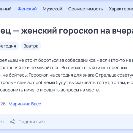
льный
Женский
Мужской
Совместимость
Характери
ец — женский гороскоп на вчер
сегодня
завтра
ельцам не стоит бороться за собеседников – если кто-то не 
 заставляйте и не мучайтесь. Вы сможете найти интересных
 не бойтесь. Гороскоп на сегодня для знака Стрельца совету
троль – сейчас проблемы будут выскакивать то тут, то там, и 
роворонить ничего и решить вопросы на месте.
026
Марианна Басс
ся
Поделиться