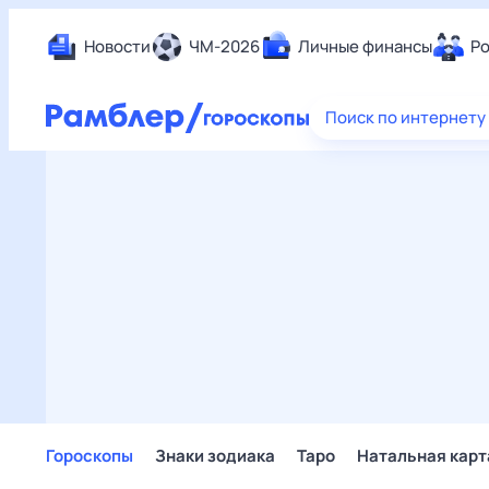
Новости
ЧМ-2026
Личные финансы
Ро
Еда
Поиск по интернету
Здор
Разв
Дом 
Спор
Карь
Авто
Техн
Жизн
Сбер
Горо
Гороскопы
Знаки зодиака
Таро
Натальная карт