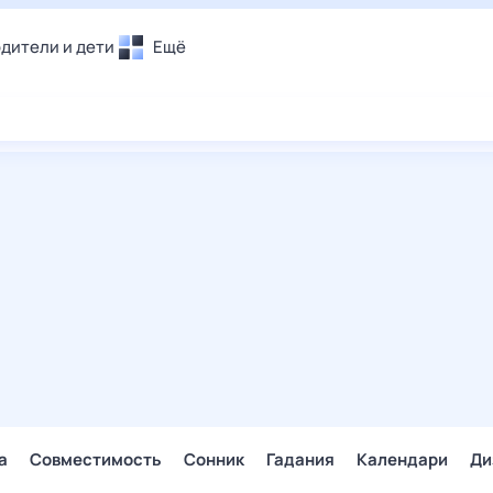
дители и дети
Ещё
Почта
овье
Поиск
лечения и отдых
Погода
и уют
ТВ-программа
т
ера
ологии и тренды
енные ситуации
егаем вместе
скопы
Помощь
а
Совместимость
Сонник
Гадания
Календари
Ди