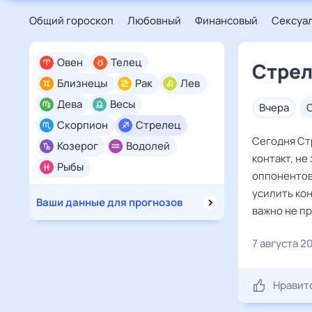
Общий гороскоп
Любовный
Финансовый
Сексуа
Овен
Телец
Стрел
Близнецы
Рак
Лев
Дева
Весы
вчера
Скорпион
Стрелец
Сегодня Стр
Козерог
Водолей
контакт, не
Рыбы
оппонентов,
усилить кон
Ваши данные для прогнозов
важно не п
7 августа 2
Нравит