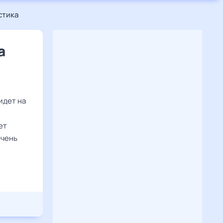
стика
а
идет на
ет
очень