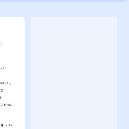
-7
вает,
то
е
ствию,
порывы