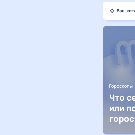
Ваш кит
Гороскопы
Что с
или п
горос