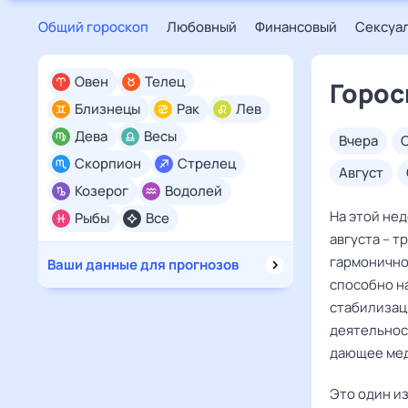
Общий гороскоп
Любовный
Финансовый
Сексуа
Овен
Телец
Горос
Близнецы
Рак
Лев
Дева
Весы
вчера
Скорпион
Стрелец
август
Козерог
Водолей
На этой не
Рыбы
Все
августа – т
гармонично
Ваши данные для прогнозов
способно н
стабилизац
деятельнос
дающее мед
Это один и