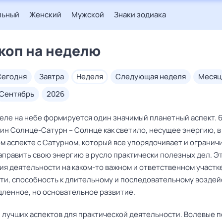
льный
Женский
Мужской
Знаки зодиака
коп на неделю
сегодня
завтра
неделя
следующая неделя
месяц
сентябрь
2026
деле на небе формируется один значимый планетный аспект. 6
рин Солнце-Сатурн – Солнце как светило, несущее энергию, в
м аспекте с Сатурном, который все упорядочивает и ограничи
аправить свою энергию в русло практически полезных дел. Э
ия деятельности на каком-то важном и ответственном участк
ти, способность к длительному и последовательному воздей
ленное, но основательное развитие.
з лучших аспектов для практической деятельности. Волевые 