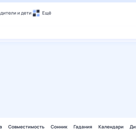
дители и дети
Ещё
Почта
овье
Поиск
лечения и отдых
Погода
и уют
ТВ-программа
т
ера
ологии и тренды
енные ситуации
егаем вместе
скопы
Помощь
а
Совместимость
Сонник
Гадания
Календари
Ди