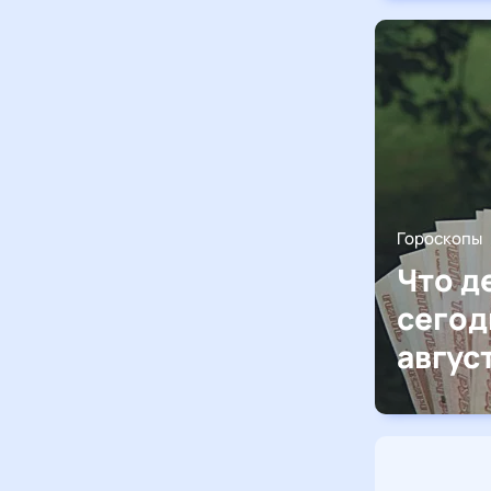
Гороскопы
Что д
сегод
авгус