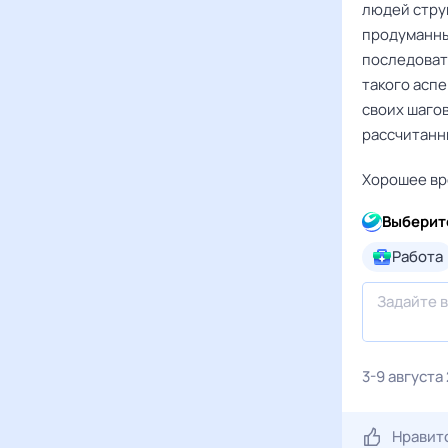
людей стру
продуманны
последоват
такого аспе
своих шагов
рассчитанн
Хорошее вр
Выберит
Работа
3-9 августа
Нравит