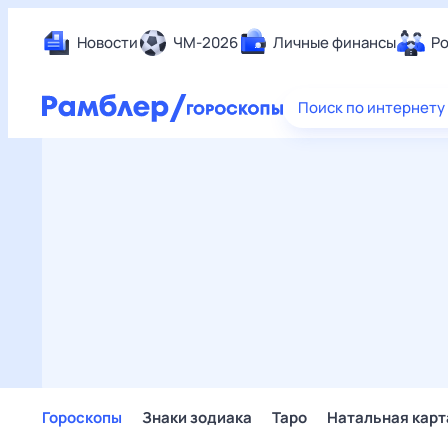
Новости
ЧМ-2026
Личные финансы
Ро
Еда
Поиск по интернету
Здор
Разв
Дом 
Спор
Карь
Авто
Техн
Жизн
Сбер
Горо
Гороскопы
Знаки зодиака
Таро
Натальная карт