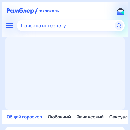
Поиск по интернету
Общий гороскоп
Любовный
Финансовый
Сексуал