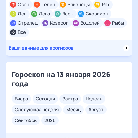
Овен
Телец
Близнецы
Рак
Лев
Дева
Весы
Скорпион
Стрелец
Козерог
Водолей
Рыбы
Все
Ваши данные для прогнозов
Гороскоп на 13 января 2026
года
вчера
сегодня
завтра
неделя
следующая неделя
месяц
август
сентябрь
2026