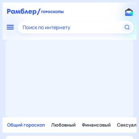
Поиск по интернету
Общий гороскоп
Любовный
Финансовый
Сексуал