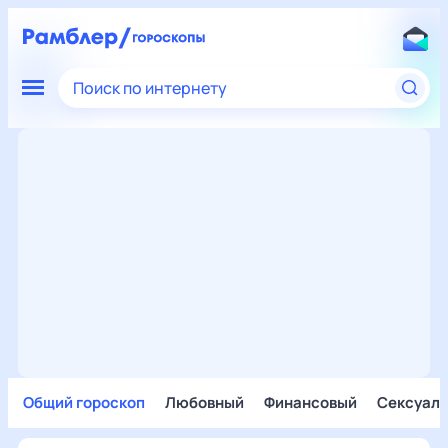
Поиск по интернету
Общий гороскоп
Любовный
Финансовый
Сексуал