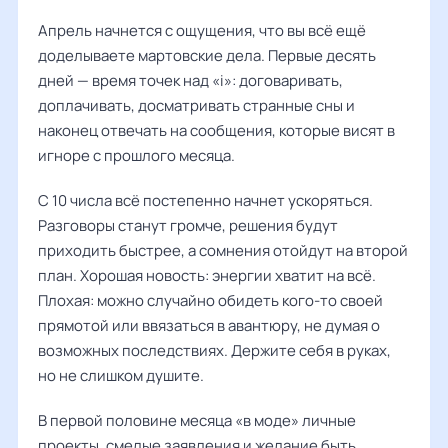
Апрель начнется с ощущения, что вы всё ещё
доделываете мартовские дела. Первые десять
дней — время точек над «i»: договаривать,
доплачивать, досматривать странные сны и
наконец отвечать на сообщения, которые висят в
игноре с прошлого месяца.
С 10 числа всё постепенно начнет ускоряться.
Разговоры станут громче, решения будут
приходить быстрее, а сомнения отойдут на второй
план. Хорошая новость: энергии хватит на всё.
Плохая: можно случайно обидеть кого-то своей
прямотой или ввязаться в авантюру, не думая о
возможных последствиях. Держите себя в руках,
но не слишком душите.
В первой половине месяца «в моде» личные
проекты, смелые заявления и желание быть