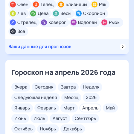
Овен
Телец
Близнецы
Рак
Лев
Дева
Весы
Скорпион
Стрелец
Козерог
Водолей
Рыбы
Все
Ваши данные для прогнозов
Гороскоп на апрель 2026 года
вчера
сегодня
завтра
неделя
следующая неделя
месяц
2026
январь
февраль
март
апрель
май
июнь
июль
август
сентябрь
октябрь
ноябрь
декабрь