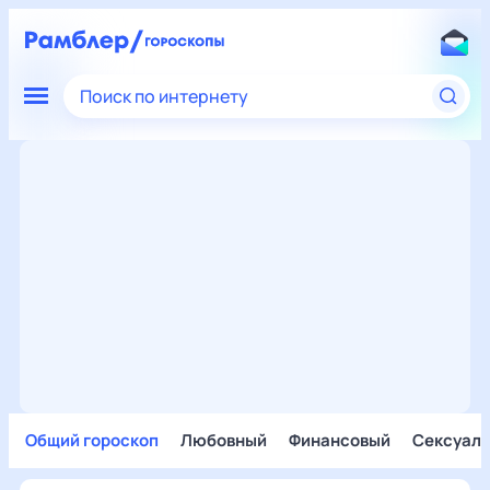
Поиск по интернету
Общий гороскоп
Любовный
Финансовый
Сексуал