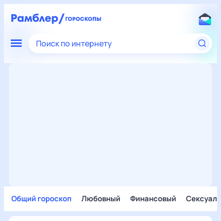
Поиск по интернету
Общий гороскоп
Любовный
Финансовый
Сексуал