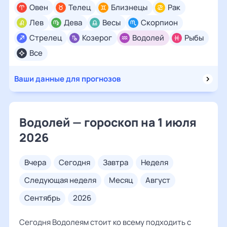
Овен
Телец
Близнецы
Рак
Лев
Дева
Весы
Скорпион
Стрелец
Козерог
Водолей
Рыбы
Все
Ваши данные для прогнозов
Водолей — гороскоп на 1 июля
2026
вчера
сегодня
завтра
неделя
следующая неделя
месяц
август
сентябрь
2026
Сегодня Водолеям стоит ко всему подходить с