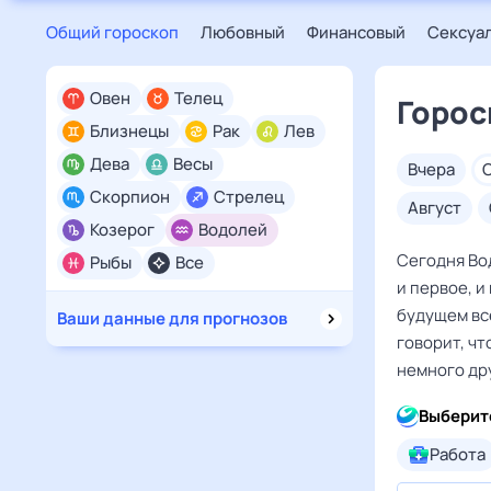
Общий гороскоп
Любовный
Финансовый
Сексуа
Овен
Телец
Горос
Близнецы
Рак
Лев
Дева
Весы
вчера
Скорпион
Стрелец
август
Козерог
Водолей
Сегодня Во
Рыбы
Все
и первое, и
будущем все
Ваши данные для прогнозов
говорит, чт
немного дру
Выберит
Работа