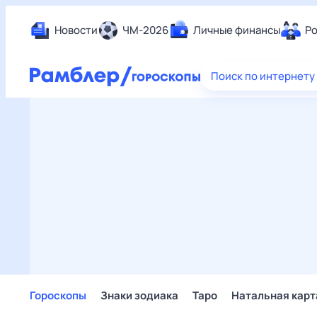
Новости
ЧМ-2026
Личные финансы
Ро
Еда
Поиск по интернету
Здор
Разв
Дом 
Спор
Карь
Авто
Техн
Жизн
Сбер
Горо
Гороскопы
Знаки зодиака
Таро
Натальная карт