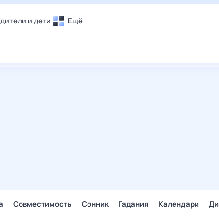
дители и дети
Ещё
Почта
овье
Поиск
лечения и отдых
Погода
и уют
ТВ-программа
т
ера
ологии и тренды
енные ситуации
егаем вместе
скопы
Помощь
а
Совместимость
Сонник
Гадания
Календари
Ди