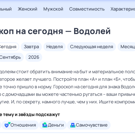
льный
Женский
Мужской
Совместимость
Характери
коп на сегодня — Водолей
сегодня
завтра
неделя
следующая неделя
месяц
сентябрь
2026
долеям стоит обратить внимание на быт и материальное пол
 второе желает лучшего. Постройте план «А» и план «Б», чтобы
 точно пришло в норму. Гороскоп на сегодня для знака Водол
о с домочадцами вы можете частенько ругаться – ваши привыч
гие. И, по секрету, намного лучше, чем у них. Ищите компром
е тему и звёзды подскажут
Отношения
Деньги
Самочувствие