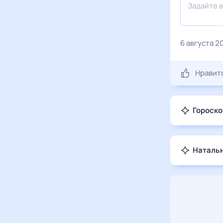
6 августа 2
Нравит
Гороско
Натальн