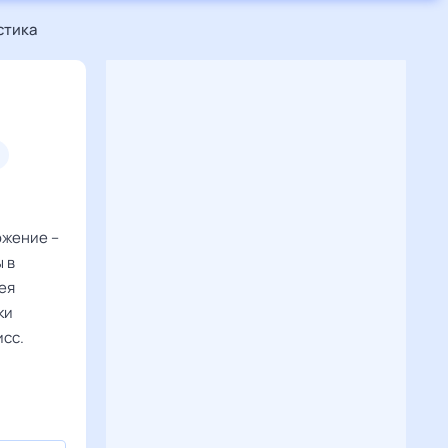
стика
ожение –
 в
ея
ки
исс.