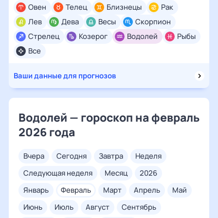
Овен
Телец
Близнецы
Рак
Лев
Дева
Весы
Скорпион
Стрелец
Козерог
Водолей
Рыбы
Все
Ваши данные для прогнозов
Водолей — гороскоп на февраль
2026 года
вчера
сегодня
завтра
неделя
следующая неделя
месяц
2026
январь
февраль
март
апрель
май
июнь
июль
август
сентябрь