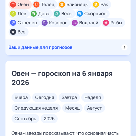
Овен
Телец
Близнецы
Рак
Лев
Дева
Весы
Скорпион
Стрелец
Козерог
Водолей
Рыбы
Все
Ваши данные для прогнозов
Овен — гороскоп на 6 января
2026
вчера
сегодня
завтра
неделя
следующая неделя
месяц
август
сентябрь
2026
Овнам звезды подсказывают, что основная часть