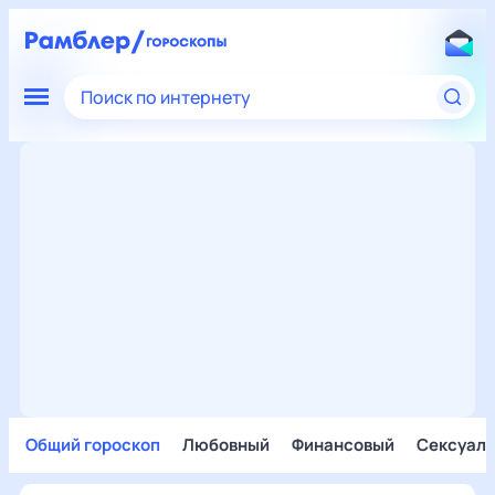
Поиск по интернету
Общий гороскоп
Любовный
Финансовый
Сексуал