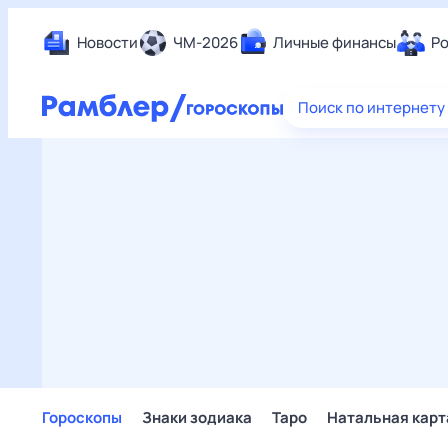
Новости
ЧМ-2026
Личные финансы
Ро
Еда
Поиск по интернету
Здор
Разв
Дом 
Спор
Карь
Авто
Техн
Жизн
Сбер
Горо
Гороскопы
Знаки зодиака
Таро
Натальная карт