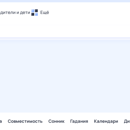
дители и дети
Ещё
Почта
овье
Поиск
лечения и отдых
Погода
и уют
ТВ-программа
т
ера
ологии и тренды
енные ситуации
егаем вместе
скопы
Помощь
а
Совместимость
Сонник
Гадания
Календари
Ди