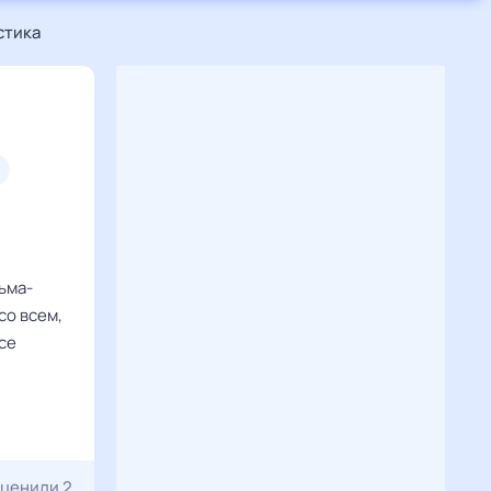
стика
ьма-
со всем,
се
ценили 2