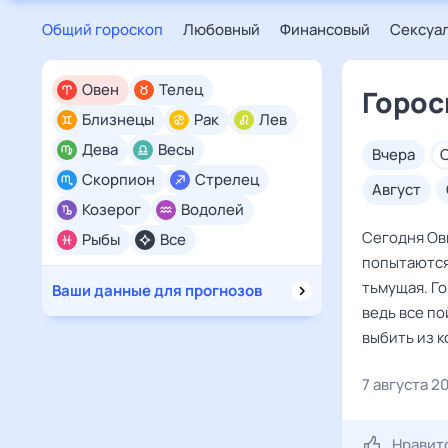
Общий гороскоп
Любовный
Финансовый
Сексуа
Овен
Телец
Горос
Близнецы
Рак
Лев
Дева
Весы
вчера
Скорпион
Стрелец
август
Козерог
Водолей
Сегодня Овн
Рыбы
Все
попытаются 
тьмущая. Го
Ваши данные для прогнозов
ведь все по
выбить из к
7 августа 2
Нравит