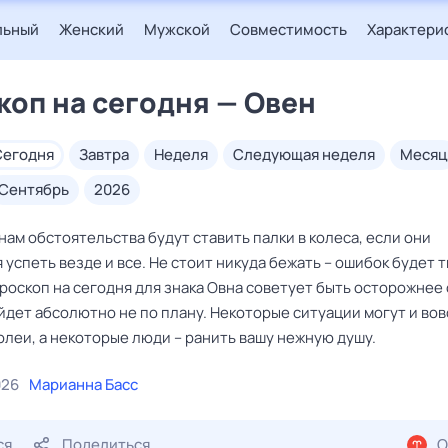
льный
Женский
Мужской
Совместимость
Характери
коп на сегодня — Овен
сегодня
завтра
неделя
следующая неделя
месяц
сентябрь
2026
ам обстоятельства будут ставить палки в колеса, если они
успеть везде и все. Не стоит никуда бежать – ошибок будет т
роскоп на сегодня для знака Овна советует быть осторожнее 
йдет абсолютно не по плану. Некоторые ситуации могут и вов
олеи, а некоторые люди – ранить вашу нежную душу.
026
Марианна Басс
ся
Поделиться
О