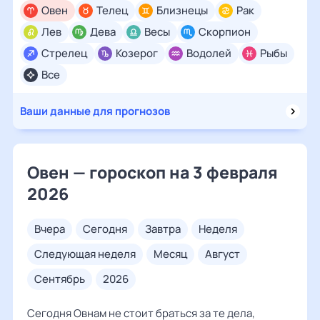
Овен
Телец
Близнецы
Рак
Лев
Дева
Весы
Скорпион
Стрелец
Козерог
Водолей
Рыбы
Все
Ваши данные для прогнозов
Овен — гороскоп на 3 февраля
2026
вчера
сегодня
завтра
неделя
следующая неделя
месяц
август
сентябрь
2026
Сегодня Овнам не стоит браться за те дела,