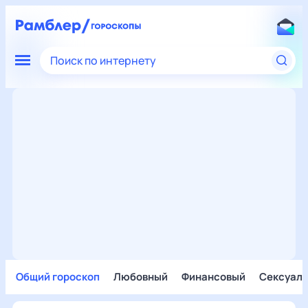
Поиск по интернету
Общий гороскоп
Любовный
Финансовый
Сексуал