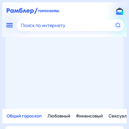
Поиск по интернету
Общий гороскоп
Любовный
Финансовый
Сексуал