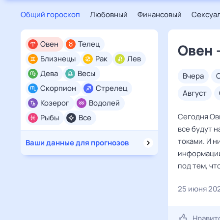
Общий гороскоп
Любовный
Финансовый
Сексуа
Овен
Телец
Овен 
Близнецы
Рак
Лев
Дева
Весы
вчера
Скорпион
Стрелец
август
Козерог
Водолей
Сегодня Овн
Рыбы
Все
все будут н
токами. И н
Ваши данные для прогнозов
информации.
под тем, чт
25 июня 20
Нравит