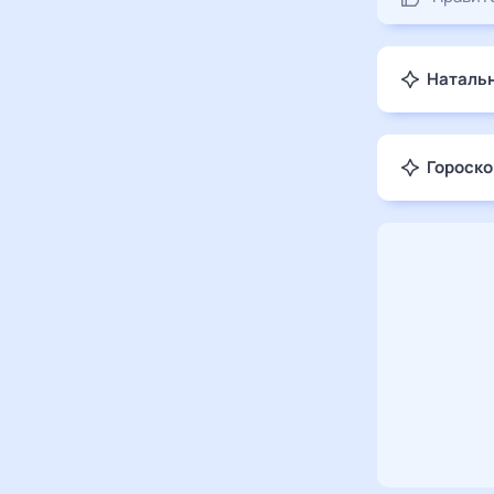
Натальн
Гороско