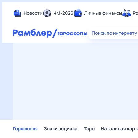
Новости
ЧМ-2026
Личные финансы
Ро
Еда
Поиск по интернету
Здор
Разв
Дом 
Спор
Карь
Авто
Техн
Жизн
Сбер
Горо
Гороскопы
Знаки зодиака
Таро
Натальная карт