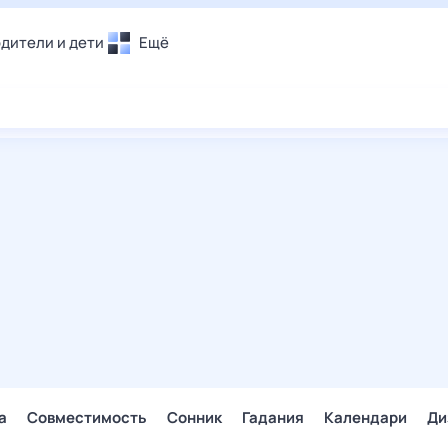
дители и дети
Ещё
Почта
овье
Поиск
лечения и отдых
Погода
и уют
ТВ-программа
т
ера
ологии и тренды
енные ситуации
егаем вместе
скопы
Помощь
а
Совместимость
Сонник
Гадания
Календари
Ди