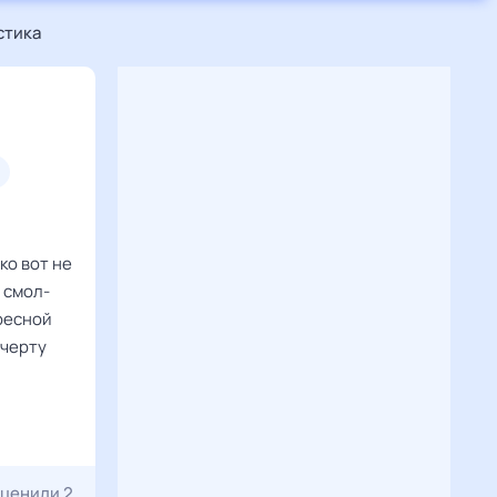
стика
ко вот не
 смол-
ересной
 черту
ценили 2