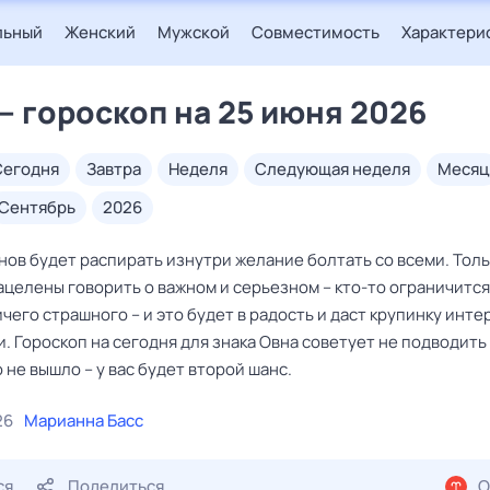
льный
Женский
Мужской
Совместимость
Характери
— гороскоп на 25 июня 2026
сегодня
завтра
неделя
следующая неделя
месяц
сентябрь
2026
ов будет распирать изнутри желание болтать со всеми. Толь
ацелены говорить о важном и серьезном – кто-то ограничится
ичего страшного – и это будет в радость и даст крупинку инт
 Гороскоп на сегодня для знака Овна советует не подводить
о не вышло – у вас будет второй шанс.
26
Марианна Басс
ся
Поделиться
О