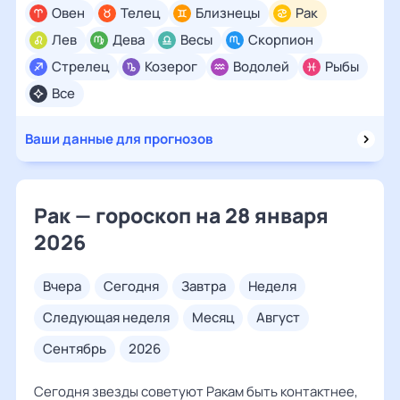
Овен
Телец
Близнецы
Рак
Лев
Дева
Весы
Скорпион
Стрелец
Козерог
Водолей
Рыбы
Все
Ваши данные для прогнозов
Рак — гороскоп на 28 января
2026
вчера
сегодня
завтра
неделя
следующая неделя
месяц
август
сентябрь
2026
Сегодня звезды советуют Ракам быть контактнее,