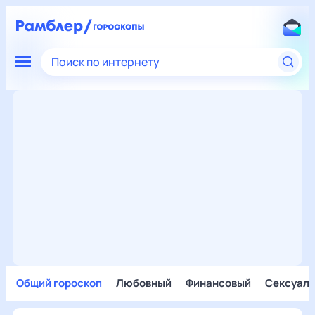
Поиск по интернету
Общий гороскоп
Любовный
Финансовый
Сексуал