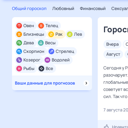
Общий гороскоп
Любовный
Финансовый
Сексуа
Овен
Телец
Горос
Близнецы
Рак
Лев
Дева
Весы
вчера
Скорпион
Стрелец
август
Козерог
Водолей
Сегодня у Р
Рыбы
Все
разочарует.
глобальные 
Ваши данные для прогнозов
советует вс
сил. Так чт
7 августа 2
Нравит