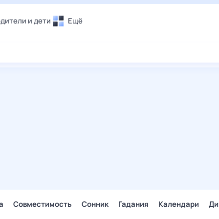
дители и дети
Ещё
Почта
овье
Поиск
лечения и отдых
Погода
и уют
ТВ-программа
т
ера
ологии и тренды
енные ситуации
егаем вместе
скопы
Помощь
а
Совместимость
Сонник
Гадания
Календари
Ди