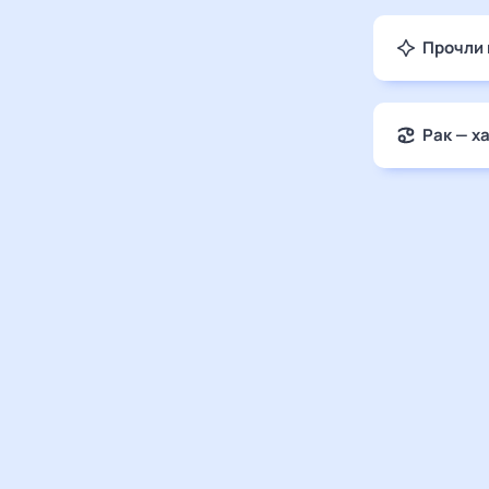
Прочли 
Рак — х