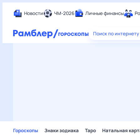
Новости
ЧМ-2026
Личные финансы
Ро
Еда
Поиск по интернету
Здор
Разв
Дом 
Спор
Карь
Авто
Техн
Жизн
Сбер
Горо
Гороскопы
Знаки зодиака
Таро
Натальная карт