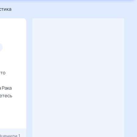
стика
-то
 Рака
ретесь
Оценили 1