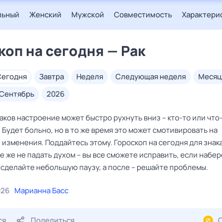
льный
Женский
Мужской
Совместимость
Характери
коп на сегодня — Рак
сегодня
завтра
неделя
следующая неделя
месяц
сентябрь
2026
аков настроение может быстро рухнуть вниз – кто-то или что
 Будет больно, но в то же время это может смотивировать на
изменения. Поддайтесь этому. Гороскоп на сегодня для знака
е же не падать духом – вы все сможете исправить, если набе
о сделайте небольшую паузу, а после – решайте проблемы.
026
Марианна Басс
ся
Поделиться