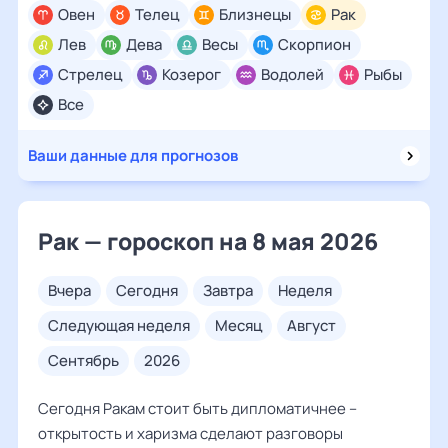
Овен
Телец
Близнецы
Рак
Лев
Дева
Весы
Скорпион
Стрелец
Козерог
Водолей
Рыбы
Все
Ваши данные для прогнозов
Рак — гороскоп на 8 мая 2026
вчера
сегодня
завтра
неделя
следующая неделя
месяц
август
сентябрь
2026
Сегодня Ракам стоит быть дипломатичнее –
открытость и харизма сделают разговоры