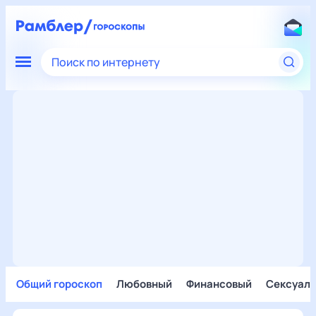
Поиск по интернету
Общий гороскоп
Любовный
Финансовый
Сексуал