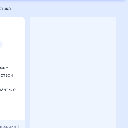
стика
авно
ертвой
ианты, о
Оценили 1