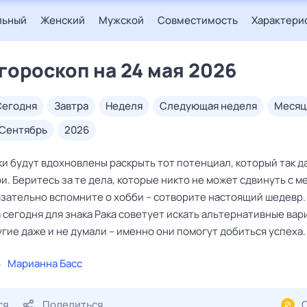
льный
Женский
Мужской
Совместимость
Характери
 гороскоп на 24 мая 2026
сегодня
завтра
неделя
следующая неделя
месяц
сентябрь
2026
ки будут вдохновлены раскрыть тот потенциал, который так д
и. Беритесь за те дела, которые никто не может сдвинуть с м
бязательно вспомните о хобби – сотворите настоящий шедевр.
 сегодня для знака Рака советует искать альтернативные вар
гие даже и не думали – именно они помогут добиться успеха.
6
Марианна Басс
ся
Поделиться