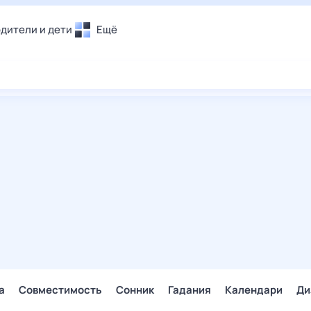
дители и дети
Ещё
Почта
овье
Поиск
лечения и отдых
Погода
и уют
ТВ-программа
т
ера
ологии и тренды
енные ситуации
егаем вместе
скопы
Помощь
а
Совместимость
Сонник
Гадания
Календари
Ди