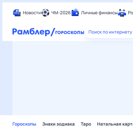
Новости
ЧМ-2026
Личные финансы
Ро
Еда
Поиск по интернету
Здор
Разв
Дом 
Спор
Карь
Авто
Техн
Жизн
Сбер
Горо
Гороскопы
Знаки зодиака
Таро
Натальная карт