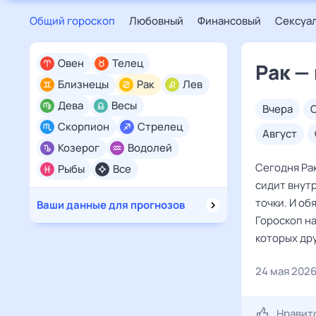
Общий гороскоп
Любовный
Финансовый
Сексуа
Овен
Телец
Рак —
Близнецы
Рак
Лев
Дева
Весы
вчера
Скорпион
Стрелец
август
Козерог
Водолей
Сегодня Ра
Рыбы
Все
сидит внутр
точки. И о
Ваши данные для прогнозов
Гороскоп на
которых дру
24 мая 202
Нравит