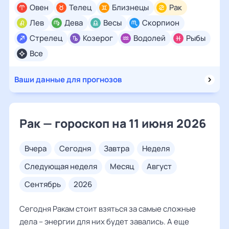
Овен
Телец
Близнецы
Рак
Лев
Дева
Весы
Скорпион
Стрелец
Козерог
Водолей
Рыбы
Все
Ваши данные для прогнозов
Рак — гороскоп на 11 июня 2026
вчера
сегодня
завтра
неделя
следующая неделя
месяц
август
сентябрь
2026
Сегодня Ракам стоит взяться за самые сложные
дела – энергии для них будет завались. А еще