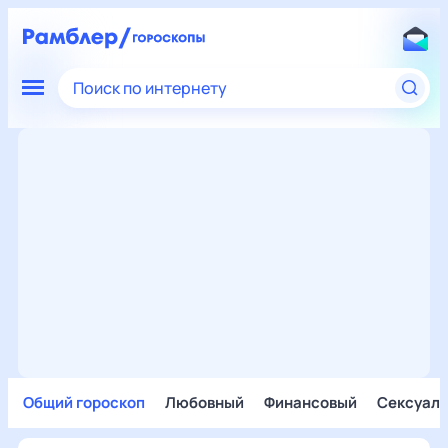
Поиск по интернету
Общий гороскоп
Любовный
Финансовый
Сексуал