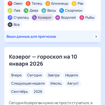
Овен
Телец
Близнецы
Рак
Лев
Дева
Весы
Скорпион
Стрелец
Козерог
Водолей
Рыбы
Все
Ваши данные для прогнозов
Козерог — гороскоп на 10
января 2026
вчера
сегодня
завтра
неделя
следующая неделя
месяц
август
сентябрь
2026
Сегодня Козерогам нужно не просто стучаться, а