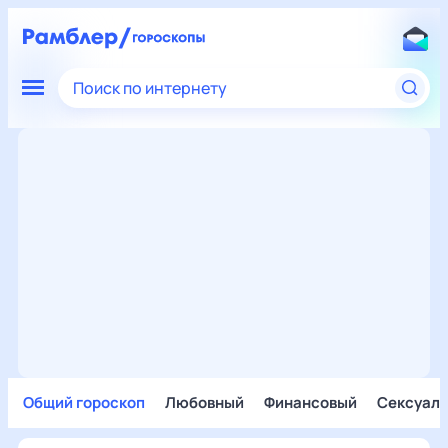
Поиск по интернету
Общий гороскоп
Любовный
Финансовый
Сексуал