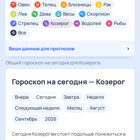
Овен
Телец
Близнецы
Рак
Лев
Дева
Весы
Скорпион
Стрелец
Козерог
Водолей
Рыбы
Все
Ваши данные для прогнозов
Общий гороскоп на сегодня для Козерога
Гороскоп на сегодня — Козерог
вчера
сегодня
завтра
неделя
следующая неделя
месяц
август
сентябрь
2026
Сегодня Козерогам стоит подольше понежиться в