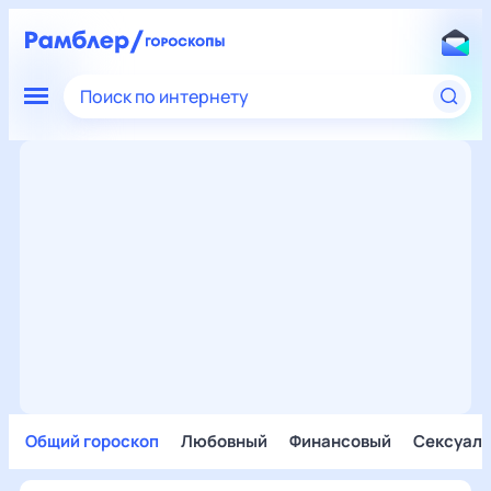
Поиск по интернету
Общий гороскоп
Любовный
Финансовый
Сексуал