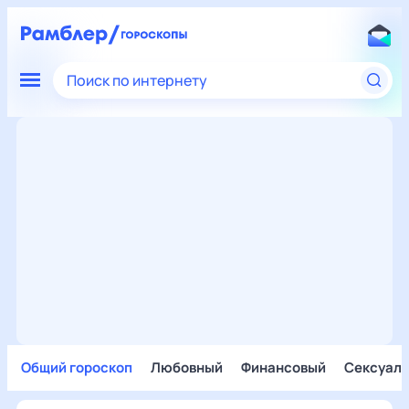
Поиск по интернету
Общий гороскоп
Любовный
Финансовый
Сексуал