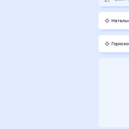
Натальн
Гороско