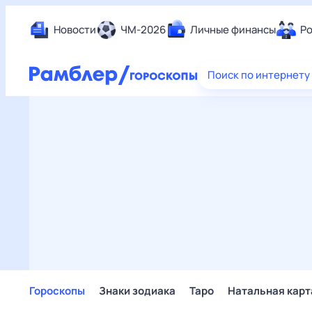
Новости
ЧМ-2026
Личные финансы
Ро
Еда
Поиск по интернету
Здор
Разв
Дом 
Спор
Карь
Авто
Техн
Жизн
Сбер
Горо
Гороскопы
Знаки зодиака
Таро
Натальная карт