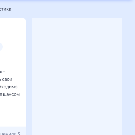
стика
х –
ь свои
обходимо.
ся шансом
ценили 3