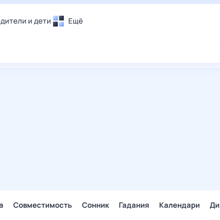
дители и дети
Ещё
Почта
овье
Поиск
лечения и отдых
Погода
и уют
ТВ-программа
т
ера
ологии и тренды
енные ситуации
егаем вместе
скопы
Помощь
а
Совместимость
Сонник
Гадания
Календари
Ди