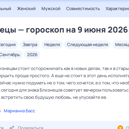
льный
Женский
Мужской
Совместимость
Характери
ецы — гороскоп на 9 июня 2026
сегодня
завтра
неделя
следующая неделя
месяц
сентябрь
2026
знецам стоит осторожничать как в новых делах, так и в стары
ршить проще простого. А еще не стоит в этот день исполнят
ейчас нужно подумать не о том, чего хочется, а о том, что не
а сегодня для знака Близнецов советует вечером пользовать
 встретить свою будущую любовь, не упускайте ее.
6
Марианна Басс
ся
Поделиться
О