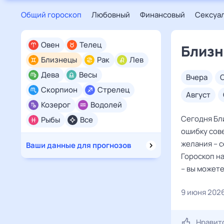
Общий гороскоп
Любовный
Финансовый
Сексуа
Овен
Телец
Близн
Близнецы
Рак
Лев
Дева
Весы
вчера
Скорпион
Стрелец
август
Козерог
Водолей
Сегодня Бли
Рыбы
Все
ошибку сове
желания – с
Ваши данные для прогнозов
Гороскоп н
– вы можете
9 июня 202
Нравит