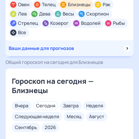
Овен
Телец
Близнецы
Рак
Лев
Дева
Весы
Скорпион
Стрелец
Козерог
Водолей
Рыбы
Все
Ваши данные для прогнозов
Общий гороскоп на сегодня для Близнецов
Гороскоп на сегодня —
Близнецы
вчера
сегодня
завтра
неделя
следующая неделя
месяц
август
сентябрь
2026