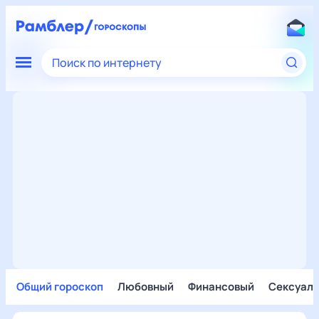
Поиск по интернету
Общий гороскоп
Любовный
Финансовый
Сексуал