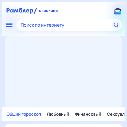
Поиск по интернету
Общий гороскоп
Любовный
Финансовый
Сексуал