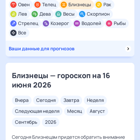
Овен
Телец
Близнецы
Рак
Лев
Дева
Весы
Скорпион
Стрелец
Козерог
Водолей
Рыбы
Все
Ваши данные для прогнозов
Близнецы — гороскоп на 16
июня 2026
вчера
сегодня
завтра
неделя
следующая неделя
месяц
август
сентябрь
2026
Сегодня Близнецам придется обратить внимание