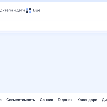
дители и дети
Ещё
Почта
овье
Поиск
лечения и отдых
Погода
и уют
ТВ-программа
т
ера
ологии и тренды
енные ситуации
егаем вместе
скопы
Помощь
а
Совместимость
Сонник
Гадания
Календари
Ди