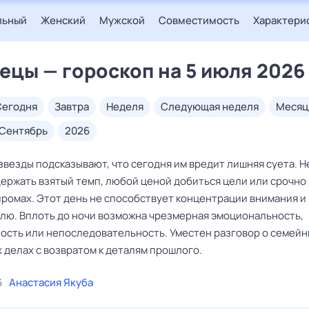
льный
Женский
Мужской
Совместимость
Характери
ецы — гороскоп на 5 июля 2026
сегодня
завтра
неделя
следующая неделя
месяц
сентябрь
2026
везды подсказывают, что сегодня им вредит лишняя суета. Н
держать взятый темп, любой ценой добиться цели или срочно
промах. Этот день не способствует концентрации внимания и
лю. Вплоть до ночи возможна чрезмерная эмоциональность,
ость или непоследовательность. Уместен разговор о семейн
 делах с возвратом к деталям прошлого.
6
Анастасия Якуба