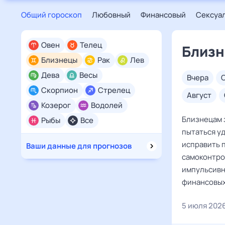
Общий гороскоп
Любовный
Финансовый
Сексуа
Овен
Телец
Близн
Близнецы
Рак
Лев
Дева
Весы
вчера
Скорпион
Стрелец
август
Козерог
Водолей
Близнецам з
Рыбы
Все
пытаться у
исправить 
Ваши данные для прогнозов
самоконтро
импульсивн
финансовых
5 июля 202