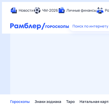
Новости
ЧМ-2026
Личные финансы
Ро
Еда
Поиск по интернету
Здор
Разв
Дом 
Спор
Карь
Авто
Техн
Жизн
Сбер
Горо
Гороскопы
Знаки зодиака
Таро
Натальная карт