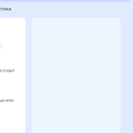
стика
е стоит
ых или