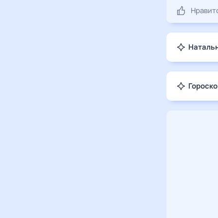
Нравит
Натальн
Гороско