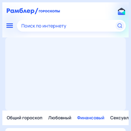
Поиск по интернету
Общий гороскоп
Любовный
Финансовый
Сексуал