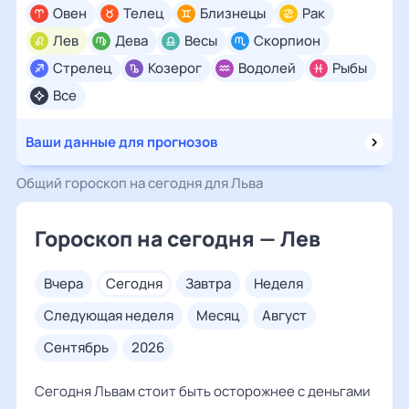
Овен
Телец
Близнецы
Рак
Лев
Дева
Весы
Скорпион
Стрелец
Козерог
Водолей
Рыбы
Все
Ваши данные для прогнозов
Общий гороскоп на сегодня для Льва
Гороскоп на сегодня — Лев
вчера
сегодня
завтра
неделя
следующая неделя
месяц
август
сентябрь
2026
Сегодня Львам стоит быть осторожнее с деньгами