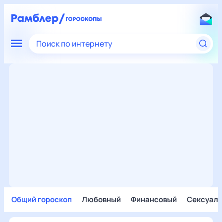
Поиск по интернету
Общий гороскоп
Любовный
Финансовый
Сексуал