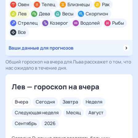
Овен
Телец
Близнецы
Рак
Лев
Дева
Весы
Скорпион
Стрелец
Козерог
Водолей
Рыбы
Все
Ваши данные для прогнозов
Общий гороскоп на вчера для Льва расскажет о том, что
нас ожидало в течение дня.
Лев — гороскоп на вчера
вчера
сегодня
завтра
неделя
следующая неделя
месяц
август
сентябрь
2026