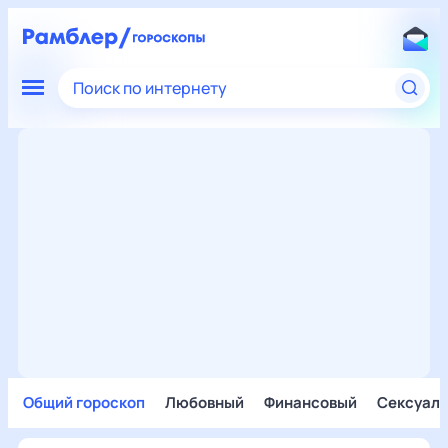
Поиск по интернету
Общий гороскоп
Любовный
Финансовый
Сексуал