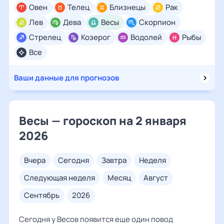
Овен
Телец
Близнецы
Рак
Лев
Дева
Весы
Скорпион
Стрелец
Козерог
Водолей
Рыбы
Все
Ваши данные для прогнозов
Весы — гороскоп на 2 января
2026
вчера
сегодня
завтра
неделя
следующая неделя
месяц
август
сентябрь
2026
Сегодня у Весов появится еще один повод