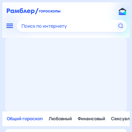
Поиск по интернету
Общий гороскоп
Любовный
Финансовый
Сексуал