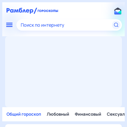
Поиск по интернету
Общий гороскоп
Любовный
Финансовый
Сексуал