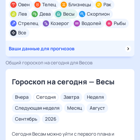
Овен
Телец
Близнецы
Рак
Лев
Дева
Весы
Скорпион
Стрелец
Козерог
Водолей
Рыбы
Все
Ваши данные для прогнозов
Общий гороскоп на сегодня для Весов
Гороскоп на сегодня — Весы
вчера
сегодня
завтра
неделя
следующая неделя
месяц
август
сентябрь
2026
Сегодня Весам можно уйти с первого плана и