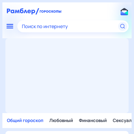
Поиск по интернету
Общий гороскоп
Любовный
Финансовый
Сексуал