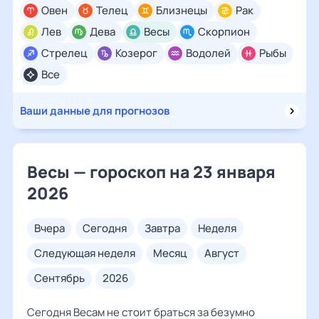
Овен
Телец
Близнецы
Рак
Лев
Дева
Весы
Скорпион
Стрелец
Козерог
Водолей
Рыбы
Все
Ваши данные для прогнозов
Весы — гороскоп на 23 января
2026
вчера
сегодня
завтра
неделя
следующая неделя
месяц
август
сентябрь
2026
Сегодня Весам не стоит браться за безумно